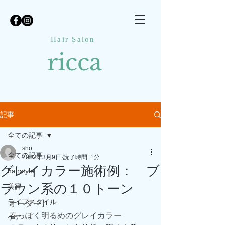
Hair Salon
ricca
記事
全ての記事
sho
全ての記事
2022年3月9日
読了時間: 1分
グレイカラー施術例： ブ
hairstyle
ラウン系の１０トーン
美容
ライフスタイル
オーダー】
春っぽく明るめのグレイカラー
ケア