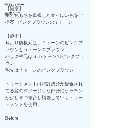
最新カラー
【提案】
頭皮ケア
艶と色もちを重視した春っぽい色をご
提案 : ピンクブラウンの７トーン
【施術】
耳より前根元は、７トーンのピンクブ
ラウンと５トーンのブラウン
バック根元は６.５トーンのピンクブラ
ウン
毛先は７トーンのピンクブラウン
トリートメントは特許成分が配合され
てる髪のダメージした部分にケラチン
が少しずつ結合し補強していくトリー
トメントを使用。
Before