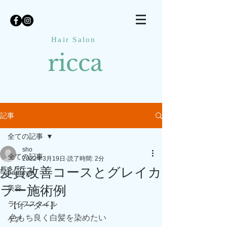
Hair Salon
ricca
記事
全ての記事
sho
全ての記事
2022年3月19日
読了時間: 2分
髪質改善コースとグレイカ
hairstyle
ラー施術例
美容
ライフスタイル
【オーダー】
色もち良く白髪を染めたい
ケア