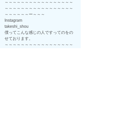
～～～～～～～～～～～～～～～～～
～～～～～～～～～～～～～～～～～
～～～～～～ー～～～
Instagram
takeshi_shou
僕ってこんな感じの人ですってのをの
せております。
～～～～～～～～～～～～～～～～～
～～～～～～～～～～～～～～～～～
～～～～～～ー～～～
三密にならないよう徹底していきま
す。
※常時窓を開ける又は1時間度の換気
冬場は暖房を使い営業させて頂くので
すが、施術中常時窓を空けておりま
す。ご希望の方は、ブランケットをご
使用できますのでお声掛け下さい。
※スタッフのお客様施術前にアルコー
ル消毒か手洗い