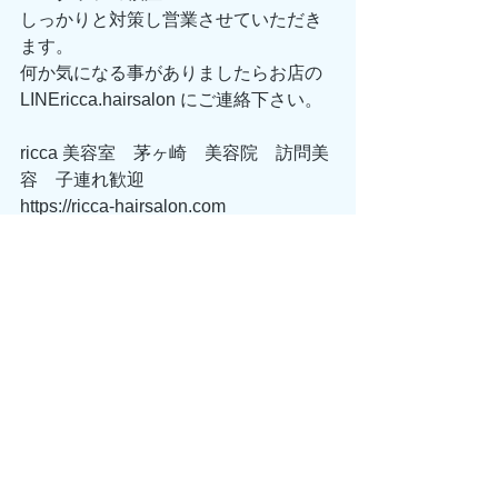
しっかりと対策し営業させていただき
ます。
何か気になる事がありましたらお店の
LINEricca.hairsalon にご連絡下さい。
ricca 美容室　茅ヶ崎　美容院　訪問美
容　子連れ歓迎
https://ricca-hairsalon.com
TEL 0467-40-4373
美容ライフスタイル通販サイト
＃茅ヶ崎
＃マンツーマンサロン
＃美容室
＃少人数サロン
＃美容
＃頭皮診断
＃頭皮ケア
すべて表示
最新記事