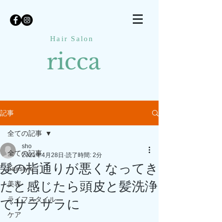
Hair Salon
ricca
記事
全ての記事
sho
全ての記事
2021年4月28日
読了時間: 2分
髪の指通りが悪くなってき
hairstyle
たと感じたら頭皮と髪洗浄
美容
ライフスタイル
でサラサラに
ケア