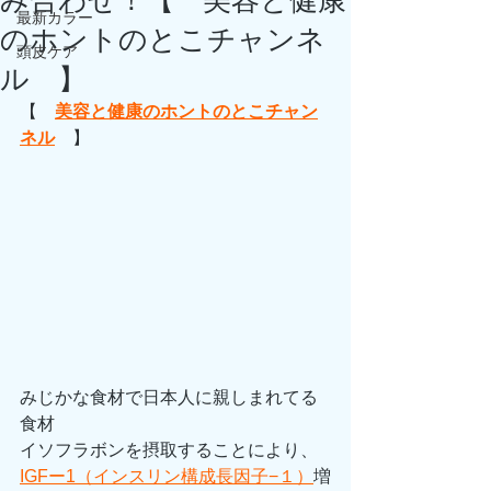
み合わせ！【 美容と健康
最新カラー
のホントのとこチャンネ
頭皮ケア
ル 】
【　
美容と健康のホントのとこチャン
ネル
　】
みじかな食材で日本人に親しまれてる
食材
イソフラボンを摂取することにより、
IGFー1（インスリン構成長因子−１）
増