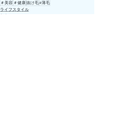
＃美容
＃健康
抜け毛
#薄毛
ライフスタイル
美容
ケア
すべて表示
最新記事