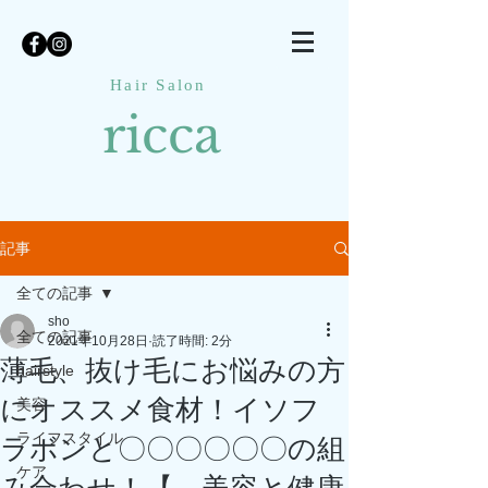
Hair Salon
ricca
記事
全ての記事
sho
全ての記事
2021年10月28日
読了時間: 2分
薄毛、抜け毛にお悩みの方
hairstyle
にオススメ食材！イソフ
美容
ライフスタイル
ラボンと〇〇〇〇〇〇の組
ケア