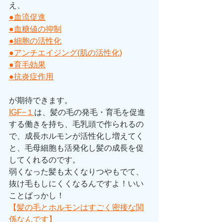
え、
●血流促進
●血糖値の抑制
●細胞の活性化
●アンチエイジング(肌の活性化)
●育毛効果
●抗炎症作用
が期待できます。
IGF−１
は、髪の毛の発毛・育毛を促進
する働きを持ち、毛乳頭で作られるの
で、成長ホルモンが活性化し増えてく
と、毛母細胞も活発化し髪の成長を促
してくれるのです。
弱くなった髪も太くなりつやもでて、
抜け毛もしにくくなるんですよ！いい
ことばっかし！
【
髪の毛とホルモンはすごく密接な関
係なんです】