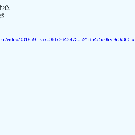
お色
感
ic.com/video/031859_ea7a3fd73643473ab25654c5c0fec9c3/360p/