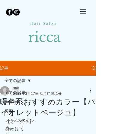
Hair Salon
ricca
記事
全ての記事
sho
全ての記事
2023年3月17日
読了時間: 1分
暖色系おすすめカラー【バ
hairstyle
イオレットベージュ】
美容
ライフスタイル
【オーダー】
春っぽく
ケア