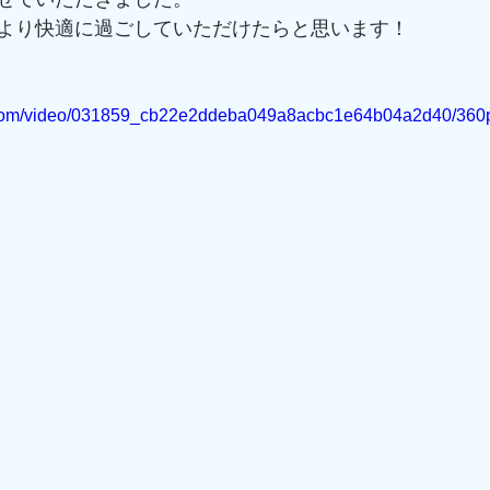
より快適に過ごしていただけたらと思います！
ic.com/video/031859_cb22e2ddeba049a8acbc1e64b04a2d40/360p