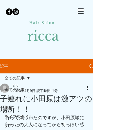
Hair Salon
ricca
記事
全ての記事
sho
全ての記事
2023年4月9日
読了時間: 1分
子連れに小田原は激アツの
hairstyle
場所！！
美容
ライフスタイル
行って気づいたのですが、小田原城に
行ったの大人になってから初っぽい感
ケア