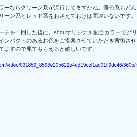
ラーならグリーン系が流行してますかね。暖色系もどん
リーン系とレッド系をおさえておけば間違いないです。
ーチを１回した後に、shouオリジナル配合カラーでグ
インパクトのあるお色をご提案させていただき背術させ
てますので見てもらえると嬉しいです。
ic.com/video/031859_8598e20b622e4dd19cef1ad01ff9dc46/360p/