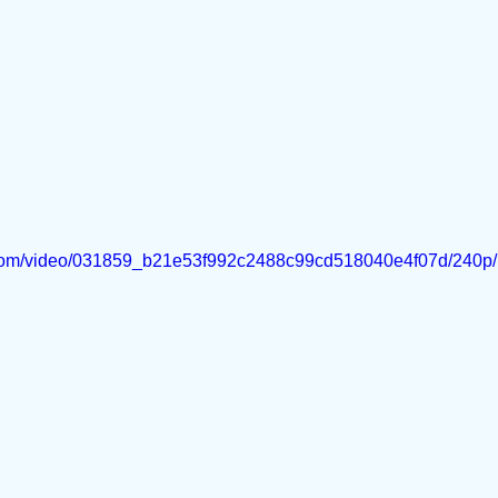
ic.com/video/031859_b21e53f992c2488c99cd518040e4f07d/240p/